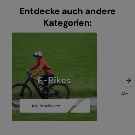
Entdecke auch andere
Kategorien:
G
E-Bikes
Alle e
Alle entdecken