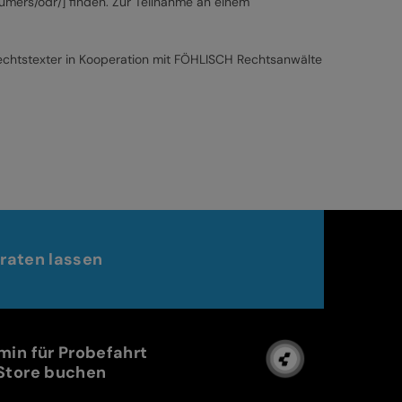
nsumers/odr/] finden. Zur Teilnahme an einem
 Rechtstexter in Kooperation mit FÖHLISCH Rechtsanwälte
raten lassen
min für Probefahrt
Store buchen