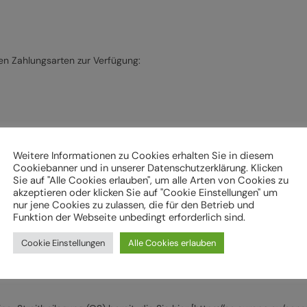
en Zahlungsarten zur Verfügung:
Weitere Informationen zu Cookies erhalten Sie in diesem
Cookiebanner und in unserer Datenschutzerklärung. Klicken
Sie auf "Alle Cookies erlauben", um alle Arten von Cookies zu
akzeptieren oder klicken Sie auf "Cookie Einstellungen" um
nur jene Cookies zu zulassen, die für den Betrieb und
Funktion der Webseite unbedingt erforderlich sind.
 Garantien und deren genaue Bedingungen finden Sie jeweils beim Pr
Cookie Einstellungen
Alle Cookies erlauben