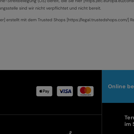
ine-Streitbeilegung (OS) bereit, die Sie hier [https://ec.europa.eu/co
gsstelle sind wir nicht verpflichtet und nicht bereit.
er] erstellt mit dem Trusted Shops [https://legal.trustedshops.com/]
Online be
Ter
im 