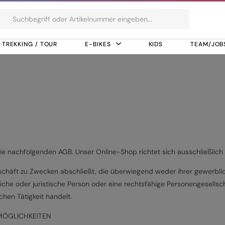
ts
TREKKING / TOUR
E-BIKES
KIDS
TEAM/JOB
ie nachfolgenden AGB. Unser Online-Shop richtet sich ausschließlich
eschäft zu Zwecken abschließt, die überwiegend weder ihrer gewerblic
che oder juristische Person oder eine rechtsfähige Personengesellsch
hen Tätigkeit handelt.
MÖGLICHKEITEN