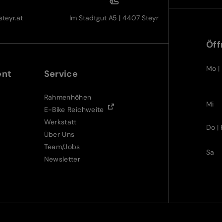
teyr.at
Im Stadtgut A5 | 4407 Steyr
Öff
Mo | 
ent
Service
Rahmenhöhen
Mi
E-Bike Reichweite
Werkstatt
Do | 
Über Uns
Team/Jobs
Sa
Newsletter