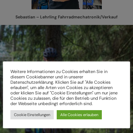
Sebastian – Lehrling
Fahrradmechatronik/Verkauf
Weitere Informationen zu Cookies erhalten Sie in
diesem Cookiebanner und in unserer
Datenschutzerklärung. Klicken Sie auf "Alle Cookies
Besuch jetzt unseren
erlauben", um alle Arten von Cookies zu akzeptieren
Store!
oder klicken Sie auf "Cookie Einstellungen" um nur jene
Cookies zu zulassen, die für den Betrieb und Funktion
der Webseite unbedingt erforderlich sind.
Zum Store
Cookie Einstellungen
Alle Cookies erlauben