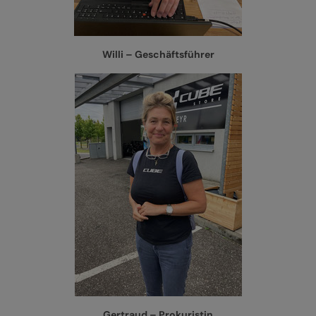
TEAM/JOBS
KONTAKT
E-BIKE FULLY
Willi – Geschäftsführer
E-BIKE HARDTAIL
Alle entdecken
E-BIKE TOUR
Alle entdecken
Gertraud – Prokuristin