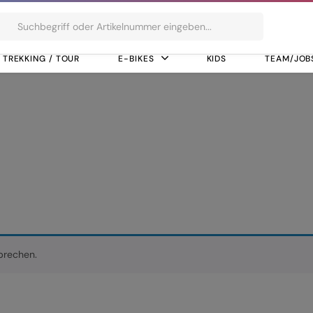
ts
TREKKING / TOUR
E-BIKES
KIDS
TEAM/JOB
ect
prechen.