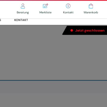
Merkliste
Kontakt
Beratung
Warenkorb
S
KONTAKT
Jetzt geschlossen
Alle entdecken
Alle entdecken