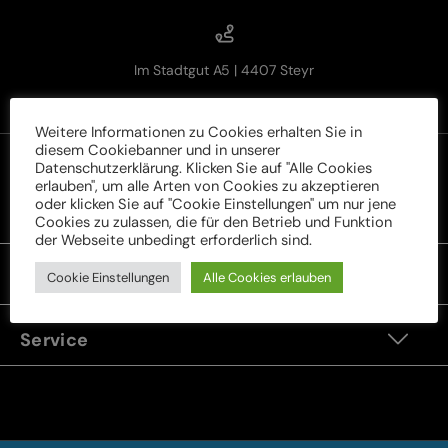
Im Stadtgut A5 | 4407 Steyr
Weitere Informationen zu Cookies erhalten Sie in
diesem Cookiebanner und in unserer
Datenschutzerklärung. Klicken Sie auf "Alle Cookies
erlauben", um alle Arten von Cookies zu akzeptieren
oder klicken Sie auf "Cookie Einstellungen" um nur jene
Rechtliches
Cookies zu zulassen, die für den Betrieb und Funktion
der Webseite unbedingt erforderlich sind.
Unser Sortiment
Cookie Einstellungen
Alle Cookies erlauben
Service