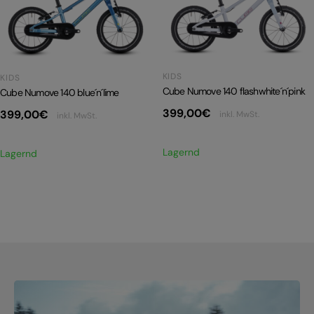
E-BIKE HARDTAIL
E-BIKE TOUR
Alle entdecken
KIDS
KIDS
Cube Numove 140 flashwhite´n´pink
Cube Numove 140 blue´n´lime
399,00
€
399,00
€
inkl. MwSt.
inkl. MwSt.
Lagernd
Lagernd
Alle entdecken