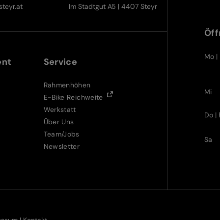
teyr.at
Im Stadtgut A5 | 4407 Steyr
Öff
Mo | 
ent
Service
Rahmenhöhen
Mi
E-Bike Reichweite
Werkstatt
Do | 
Über Uns
Team/Jobs
Sa
Newsletter