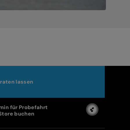
raten lassen
min für Probefahrt
Store buchen