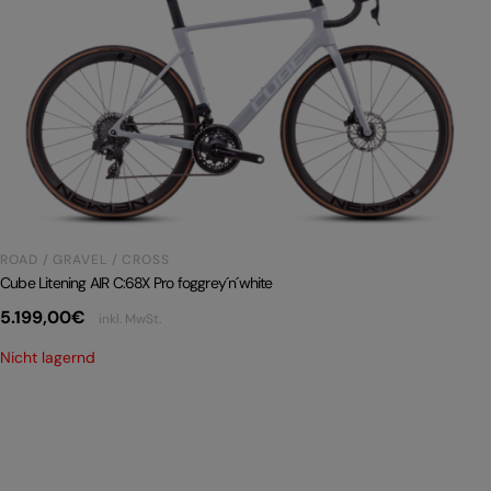
ROAD / GRAVEL / CROSS
Cube Litening AIR C:68X Pro foggrey´n´white
5.199,00
€
inkl. MwSt.
Nicht lagernd