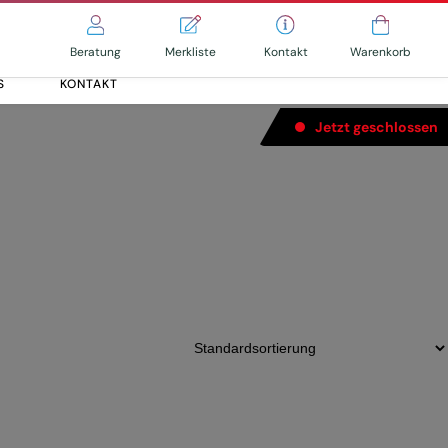
Merkliste
Kontakt
Beratung
Warenkorb
S
KONTAKT
Jetzt geschlossen
Alle entdecken
Alle entdecken