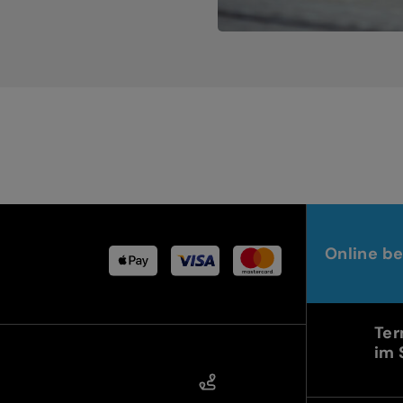
Online be
Ter
im 