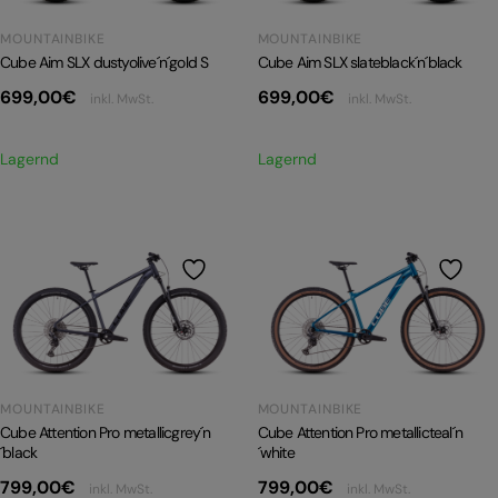
MOUNTAINBIKE
MOUNTAINBIKE
Cube Aim SLX slateblack´n´black
Cube Aim SLX dustyolive´n´gold S
699,00
€
699,00
€
inkl. MwSt.
inkl. MwSt.
Lagernd
Lagernd
MOUNTAINBIKE
MOUNTAINBIKE
Cube Attention Pro metallicgrey´n
Cube Attention Pro metallicteal´n
´black
´white
799,00
€
799,00
€
inkl. MwSt.
inkl. MwSt.