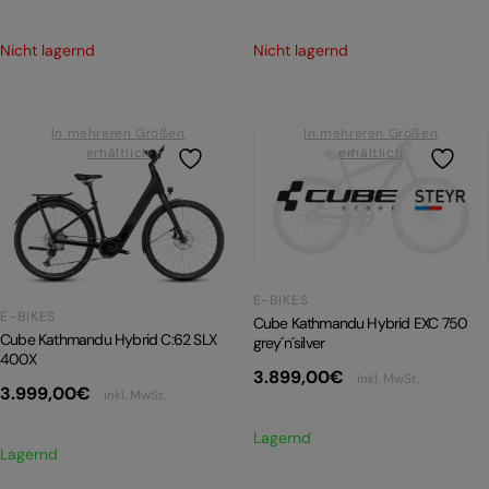
Nicht lagernd
Nicht lagernd
In mehreren Größen
In mehreren Größen
erhältlich
erhältlich
E-BIKES
E-BIKES
Cube Kathmandu Hybrid EXC 750
Cube Kathmandu Hybrid C:62 SLX
grey´n´silver
400X
3.899,00
€
inkl. MwSt.
3.999,00
€
inkl. MwSt.
Lagernd
Lagernd