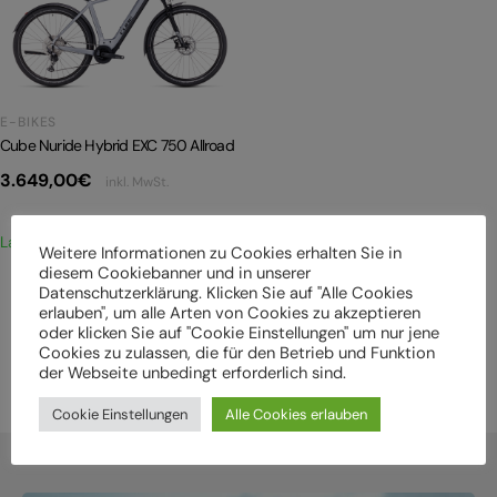
E-BIKES
Cube Nuride Hybrid EXC 750 Allroad
3.649,00
€
inkl. MwSt.
Lagernd
Weitere Informationen zu Cookies erhalten Sie in
diesem Cookiebanner und in unserer
Datenschutzerklärung. Klicken Sie auf "Alle Cookies
erlauben", um alle Arten von Cookies zu akzeptieren
oder klicken Sie auf "Cookie Einstellungen" um nur jene
Mehr Produkte anzeigen
Cookies zu zulassen, die für den Betrieb und Funktion
der Webseite unbedingt erforderlich sind.
Cookie Einstellungen
Alle Cookies erlauben