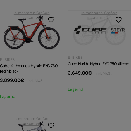
In mehreren Größen
In mehreren Größen
erhältlich
erhältlich
E-BIKES
E-BIKES
Cube Nuride Hybrid EXC 750 Allroad
Cube Kathmandu Hybrid EXC 750
red´n´black
3.649,00
€
inkl. MwSt.
3.899,00
€
inkl. MwSt.
Lagernd
Lagernd
In mehreren Größen
erhältlich