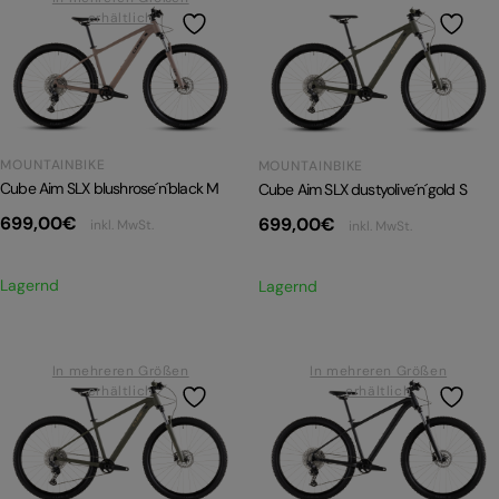
erhältlich
E-BIKE HARDTAIL
E-BIKE TOUR
Alle entdecken
MOUNTAINBIKE
MOUNTAINBIKE
Cube Aim SLX blushrose´n´black M
Cube Aim SLX dustyolive´n´gold S
699,00
€
699,00
€
inkl. MwSt.
inkl. MwSt.
Lagernd
Lagernd
Alle entdecken
In mehreren Größen
In mehreren Größen
erhältlich
erhältlich