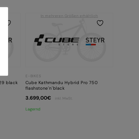
ich
In mehreren Größen erhältlich
E-BIKES
29 black
Cube Kathmandu Hybrid Pro 750
flashstone´n´black
3.699,00
€
inkl. MwSt.
Lagernd