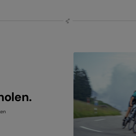
holen.
ken