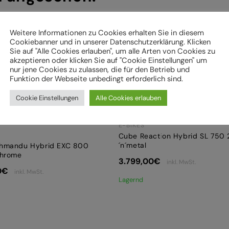
 mehreren Größen erhältlich
In mehreren Größen erhältl
Weitere Informationen zu Cookies erhalten Sie in diesem
Cookiebanner und in unserer Datenschutzerklärung. Klicken
Sie auf "Alle Cookies erlauben", um alle Arten von Cookies zu
akzeptieren oder klicken Sie auf "Cookie Einstellungen" um
nur jene Cookies zu zulassen, die für den Betrieb und
Funktion der Webseite unbedingt erforderlich sind.
Cookie Einstellungen
Alle Cookies erlauben
E-BIKES
Cube Reaction Hybrid SL 750 
´n´metal
hmandu Hybrid EXC 800
chrome
3.799,00
€
inkl. MwSt.
0
€
inkl. MwSt.
Lagernd