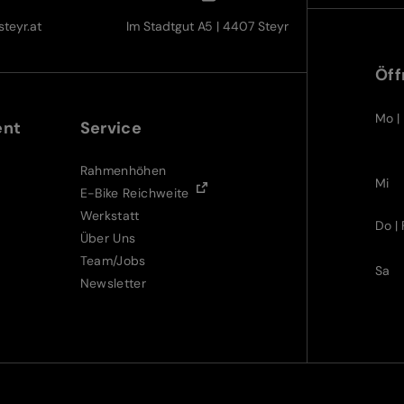
teyr.at
Im Stadtgut A5 | 4407 Steyr
Öff
Mo | 
ent
Service
Rahmenhöhen
Mi
E-Bike Reichweite
Werkstatt
Do | 
Über Uns
Team/Jobs
Sa
Newsletter