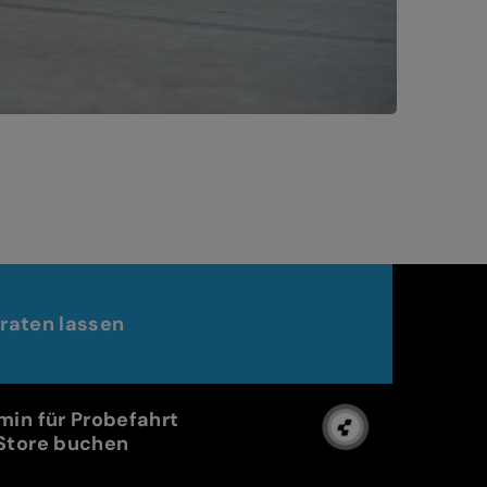
raten lassen
min für Probefahrt
Store buchen