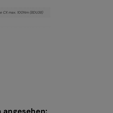
ine CX max. 100Nm (BDU38)
h angesehen: