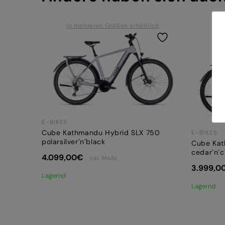
In mehreren Größen erhältlich
In
E-BIKES
Cube Kathmandu Hybrid SLX 750
E-BIKES
polarsilver´n´black
Cube Kat
cedar´n´
4.099,00
€
inkl. MwSt.
3.999,0
Lagernd
Lagernd