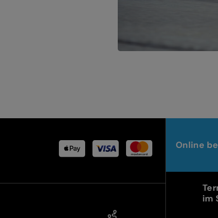
Online be
Ter
im 