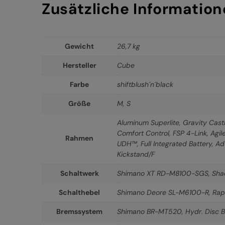
Zusätzliche Informatio
Gewicht
26,7 kg
Hersteller
Cube
Farbe
shiftblush´n´black
Größe
M
,
S
Aluminum Superlite, Gravity Casti
Comfort Control, FSP 4-Link, Agi
Rahmen
UDH™, Full Integrated Battery, A
Kickstand/F
Schaltwerk
Shimano XT RD-M8100-SGS, Sha
Schalthebel
Shimano Deore SL-M6100-R, Rapi
Bremssystem
Shimano BR-MT520, Hydr. Disc B