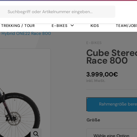
ts
TREKKING / TOUR
E-BIKES
KIDS
TEAM/JOB
o Hybrid ONE22 Race 800
E-BIKES
Cube Stere
Race 800
3.999,00
€
inkl. MwSt.
Rahmengröße ber
Größe