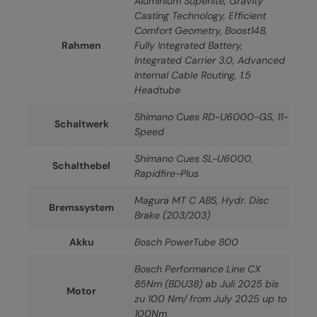
Aluminium Superlite, Gravity
Casting Technology, Efficient
Comfort Geometry, Boost148,
Rahmen
Fully Integrated Battery,
Integrated Carrier 3.0, Advanced
Internal Cable Routing, 1.5
Headtube
Shimano Cues RD-U6000-GS, 11-
Schaltwerk
Speed
Shimano Cues SL-U6000,
Schalthebel
Rapidfire-Plus
Magura MT C ABS, Hydr. Disc
Bremssystem
Brake (203/203)
Akku
Bosch PowerTube 800
Bosch Performance Line CX
85Nm (BDU38) ab Juli 2025 bis
Motor
zu 100 Nm/ from July 2025 up to
100Nm