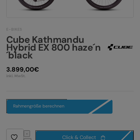
TEAM/JOBS
KONTAKT
E-BIKE FULLY
E-BIKES
Cube Kathmandu
E-BIKE HARDTAIL
Hybrid EX 800 haze´n
´black
E-BIKE TOUR
Alle entdecken
3.899,00
€
inkl. MwSt.
Rahmengröße berechnen
Alle entdecken
-
Click & Collect