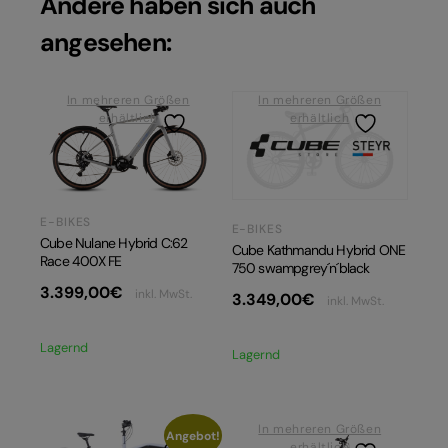
Andere haben sich auch
angesehen:
In mehreren Größen
In mehreren Größen
erhältlich
erhältlich
E-BIKES
E-BIKES
Cube Nulane Hybrid C:62
Cube Kathmandu Hybrid ONE
Race 400X FE
750 swampgrey´n´black
3.399,00
€
inkl. MwSt.
3.349,00
€
inkl. MwSt.
Lagernd
Lagernd
In mehreren Größen
Angebot!
erhältlich