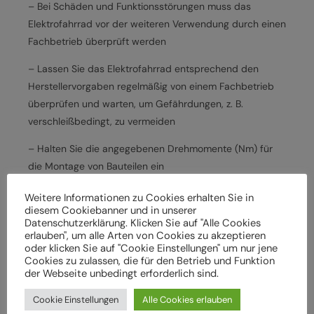
– Bei Schäden und Funktionsstörungen muss das
Elektrofahrrad vor der weiteren Verwendung durch einen
Fachbetrieb überprüft werden
– Lassen Sie das Elektrofahrrad entsprechend den
Herstellervorgaben regelmäßig von einem Fachbetrieb
überprüfen und warten, um Gefährdungen, z. B.
verschleißbedingt, zu vermeiden
– Halten Sie die angegebenen Drehmomente (Nm) für
die Montage von Bauteilen ein
– Verwenden Sie nur vom Hersteller freigegebene
Weitere Informationen zu Cookies erhalten Sie in
diesem Cookiebanner und in unserer
Batterien und Ladegeräte
Datenschutzerklärung. Klicken Sie auf "Alle Cookies
erlauben", um alle Arten von Cookies zu akzeptieren
– Beachten Sie Herstellervorgaben zum Laden und
oder klicken Sie auf "Cookie Einstellungen" um nur jene
Verwenden der Batterie, insbesondere hinsichtlich
Cookies zu zulassen, die für den Betrieb und Funktion
der Webseite unbedingt erforderlich sind.
Umgebungstemperatur und Ort des Ladevorgangs
Cookie Einstellungen
Alle Cookies erlauben
– Verwenden Sie nur unbeschädigte und unveränderte