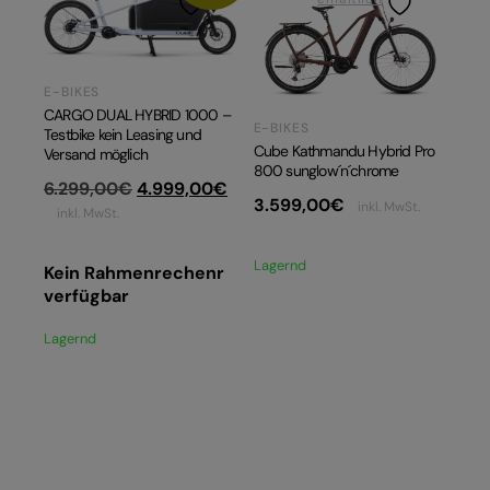
E-BIKES
CARGO DUAL HYBRID 1000 –
E-BIKES
Testbike kein Leasing und
Cube Kathmandu Hybrid Pro
Versand möglich
800 sunglow´n´chrome
Ursprünglicher
Aktueller
6.299,00
€
4.999,00
€
3.599,00
€
inkl. MwSt.
Preis
Preis
inkl. MwSt.
war:
ist:
6.299,00€
4.999,00€.
Lagernd
Kein Rahmenrechenr
verfügbar
Lagernd