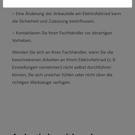
Batterien und Ladegeräte
– Eine Änderung der Anbauteile am Elektrofahrrad kann
die Sicherheit und Zulassung beeinflussen.
– Kontaktieren Sie Ihren Fachhändler vor derartigen
Vorhaben.
Wenden Sie sich an Ihren Fachhändler, wenn Sie die
beschriebenen Arbeiten an Ihrem Elektrofahrrad (z. B.
Einstellungen vornehmen) nicht selbst durchführen
können, Sie sich unsicher fühlen oder nicht über die
richtigen Werkzeuge verfügen.