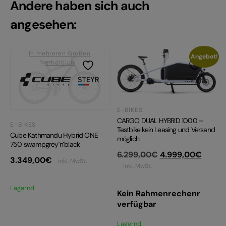
Andere haben sich auch
angesehen:
In mehreren Größen
Angebot!
erhältlich
E-BIKES
CARGO DUAL HYBRID 1000 –
E-BIKES
Testbike kein Leasing und Versand
Cube Kathmandu Hybrid ONE
möglich
750 swampgrey´n´black
Ursprünglicher
Aktuel
6.299,00
€
4.999,00
€
3.349,00
€
inkl. MwSt.
Preis
Preis
inkl. MwSt.
war:
ist:
6.299,00€
4.999
Lagernd
Kein Rahmenrechenr
verfügbar
Lagernd