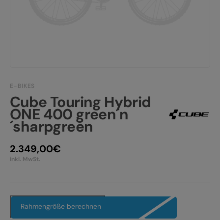
TEAM/JOBS
KONTAKT
E-BIKE FULLY
E-BIKE HARDTAIL
E-BIKE TOUR
Alle entdecken
E-BIKES
Cube Touring Hybrid
ONE 400 green´n
´sharpgreen
2.349,00
€
inkl. MwSt.
Alle entdecken
Rahmengröße berechnen