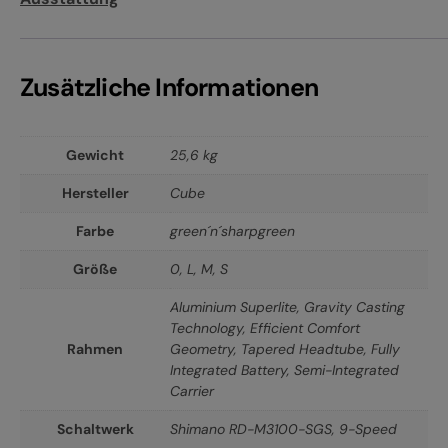
Zusätzliche Informationen
Gewicht
25,6 kg
Hersteller
Cube
Farbe
green´n´sharpgreen
Größe
0
,
L
,
M
,
S
Aluminium Superlite, Gravity Casting
Technology, Efficient Comfort
Rahmen
Geometry, Tapered Headtube, Fully
Integrated Battery, Semi-Integrated
Carrier
Schaltwerk
Shimano RD-M3100-SGS, 9-Speed