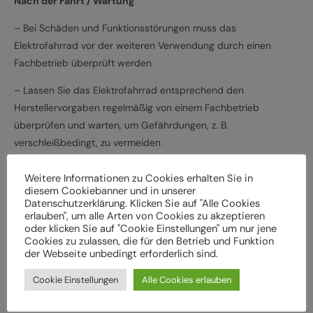
Nach der Fahrt / Wartung
– Bei Schäden und Funktionsstörungen muss das
Elektrofahrrad vor der weiteren Verwendung durch einen
Fachbetrieb überprüft werden
– Lassen Sie das Elektrofahrrad entsprechend den
Herstellervorgaben regelmäßig von einem Fachbetrieb
überprüfen und warten, um Gefährdungen, z. B.
verschleißbedingt, zu vermeiden
– Halten Sie die angegebenen Drehmomente (Nm) für die
Weitere Informationen zu Cookies erhalten Sie in
Montage von Bauteilen ein
diesem Cookiebanner und in unserer
Datenschutzerklärung. Klicken Sie auf "Alle Cookies
– Verwenden Sie nur vom Hersteller freigegebene Batterien
erlauben", um alle Arten von Cookies zu akzeptieren
oder klicken Sie auf "Cookie Einstellungen" um nur jene
und Ladegeräte
Cookies zu zulassen, die für den Betrieb und Funktion
der Webseite unbedingt erforderlich sind.
– Beachten Sie Herstellervorgaben zum Laden und Verwenden
der Batterie, insbesondere hinsichtlich Umgebungstemperatur
Cookie Einstellungen
Alle Cookies erlauben
und Ort des Ladevorgangs