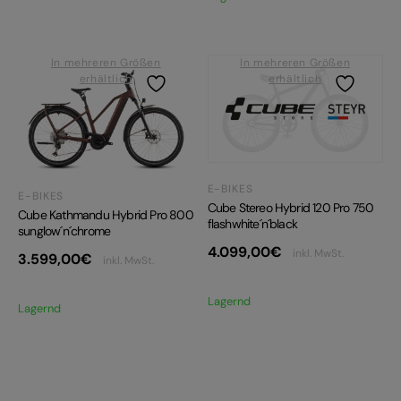
In mehreren Größen
In mehreren Größen
erhältlich
erhältlich
E-BIKES
E-BIKES
Cube Stereo Hybrid 120 Pro 750
Cube Kathmandu Hybrid Pro 800
flashwhite´n´black
sunglow´n´chrome
4.099,00
€
inkl. MwSt.
3.599,00
€
inkl. MwSt.
Lagernd
Lagernd