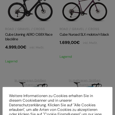
ROAD / GRAVEL / CROSS
ROAD / GRAVEL / CROSS
Cube Nuroad SLX molotov´n´black
Cube Litening AERO C:68X Race
blackline
1.699,00
€
inkl. MwSt.
4.999,00
€
inkl. MwSt.
Lagernd
Lagernd
In mehreren Größen
In mehreren Größen
erhältlich
erhältlich
Weitere Informationen zu Cookies erhalten Sie in
diesem Cookiebanner und in unserer
Datenschutzerklärung. Klicken Sie auf "Alle Cookies
erlauben", um alle Arten von Cookies zu akzeptieren
oder klicken Sie auf "Cookie Einstellungen" um nur jene