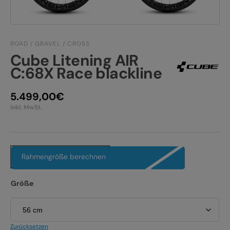
TEAM/JOBS
KONTAKT
E-BIKE FULLY
ROAD / GRAVEL / CROSS
Cube Litening AIR
E-BIKE HARDTAIL
C:68X Race blackline
E-BIKE TOUR
Alle entdecken
5.499,00
€
inkl. MwSt.
Rahmengröße berechnen
Größe
Alle entdecken
Zurücksetzen