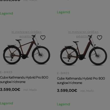
Lagernd
Lagernd
In mehreren Größen
In mehreren Größen
erhältlich
erhältlich
E-BIKES
E-BIKES
Cube Kathmandu Hybrid Pro 800
Cube Kathmandu Hybrid Pro 800
sunglow´n´chrome
sunglow´n´chrome
3.599,00
€
inkl. MwSt.
3.599,00
€
inkl. MwSt.
Lagernd
Lagernd