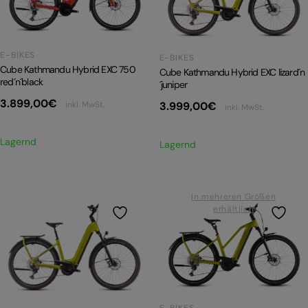
E-BIKES
E-BIKES
Cube Kathmandu Hybrid EXC 750
Cube Kathmandu Hybrid EXC lizard´n
red´n´black
´juniper
3.899,00
€
inkl. MwSt.
3.999,00
€
inkl. MwSt.
Lagernd
Lagernd
In mehreren Größen
erhältlich