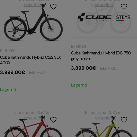
erhältlich
erhältlich
E-BIKE HARDTAIL
E-BIKE TOUR
Alle entdecken
E-BIKES
E-BIKES
Cube Kathmandu Hybrid EXC 750
Cube Kathmandu Hybrid C:62 SLX
grey´n´silver
400X
3.899,00
€
inkl. MwSt.
3.999,00
€
inkl. MwSt.
Lagernd
Alle entdecken
Lagernd
In mehreren Größen
In mehreren Größen
erhältlich
erhältlich