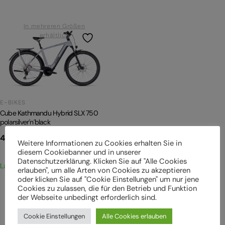
In mehreren Größen
erhältlich
E-BIKES
Cube Kathmandu Hybrid SLX 750
polarsilver´n´black
4.099,00
€
inkl. MwSt.
Weitere Informationen zu Cookies erhalten Sie in
diesem Cookiebanner und in unserer
Datenschutzerklärung. Klicken Sie auf "Alle Cookies
Lagernd
erlauben", um alle Arten von Cookies zu akzeptieren
oder klicken Sie auf "Cookie Einstellungen" um nur jene
Cookies zu zulassen, die für den Betrieb und Funktion
der Webseite unbedingt erforderlich sind.
Mehr Produkte anzeigen
Cookie Einstellungen
Alle Cookies erlauben