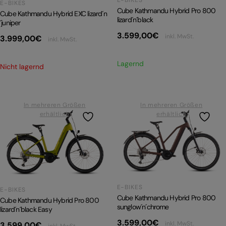
E-BIKES
E-BIKES
Cube Kathmandu Hybrid Pro 800
Cube Kathmandu Hybrid EXC lizard´n
lizard´n´black
´juniper
3.599,00
€
inkl. MwSt.
3.999,00
€
inkl. MwSt.
Lagernd
Nicht lagernd
In mehreren Größen
In mehreren Größen
erhältlich
erhältlich
E-BIKES
E-BIKES
Cube Kathmandu Hybrid Pro 800
Cube Kathmandu Hybrid Pro 800
sunglow´n´chrome
lizard´n´black Easy
3.599,00
€
inkl. MwSt.
3.599,00
€
inkl. MwSt.