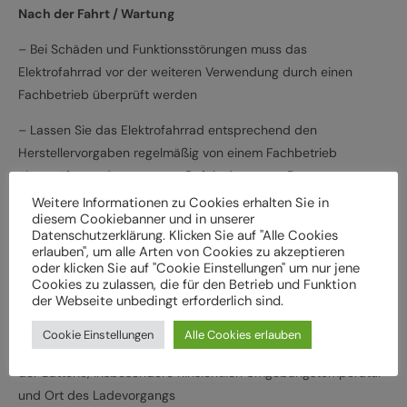
Nach der Fahrt / Wartung
– Bei Schäden und Funktionsstörungen muss das
Elektrofahrrad vor der weiteren Verwendung durch einen
Fachbetrieb überprüft werden
– Lassen Sie das Elektrofahrrad entsprechend den
Herstellervorgaben regelmäßig von einem Fachbetrieb
überprüfen und warten, um Gefährdungen, z. B.
verschleißbedingt, zu vermeiden
Weitere Informationen zu Cookies erhalten Sie in
diesem Cookiebanner und in unserer
– Halten Sie die angegebenen Drehmomente (Nm) für die
Datenschutzerklärung. Klicken Sie auf "Alle Cookies
erlauben", um alle Arten von Cookies zu akzeptieren
Montage von Bauteilen ein
oder klicken Sie auf "Cookie Einstellungen" um nur jene
Cookies zu zulassen, die für den Betrieb und Funktion
– Verwenden Sie nur vom Hersteller freigegebene Batterien
der Webseite unbedingt erforderlich sind.
und Ladegeräte
Cookie Einstellungen
Alle Cookies erlauben
– Beachten Sie Herstellervorgaben zum Laden und Verwenden
der Batterie, insbesondere hinsichtlich Umgebungstemperatur
und Ort des Ladevorgangs