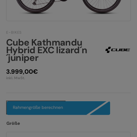
TEAM/JOBS
KONTAKT
E-BIKE FULLY
E-BIKES
E-BIKE HARDTAIL
Cube Kathmandu
Hybrid EXC lizard´n
E-BIKE TOUR
Alle entdecken
´juniper
3.999,00
€
inkl. MwSt.
Rahmengröße berechnen
Alle entdecken
Größe