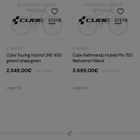
In mehreren Größen
In mehreren Größen
erhältlich
erhältlich
E-BIKES
E-BIKES
Cube Touring Hybrid ONE 400
Cube Kathmandu Hybrid Pro 750
green´n´sharpgreen
flashstone´n´black
2.349,00
€
3.699,00
€
inkl. MwSt.
inkl. MwSt.
Lagernd
Lagernd