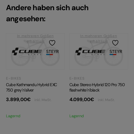
Andere haben sich auch
angesehen:
In mehreren Größen
In mehreren Größen
erhältlich
erhältlich
E-BIKES
E-BIKES
Cube Kathmandu Hybrid EXC
Cube Stereo Hybrid 120 Pro 750
750 grey´n´silver
flashwhite´n´black
3.899,00
€
4.099,00
€
inkl. MwSt.
inkl. MwSt.
Lagernd
Lagernd